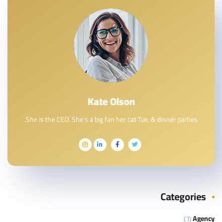
Kate Olson
She is the CEO. She's a big fan her cat Tux, & dinner parties.
Categories
Agency
(1)