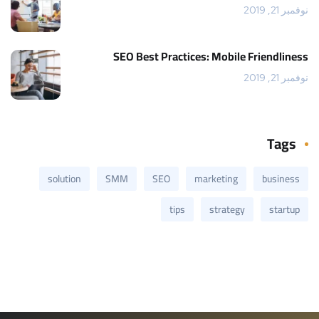
نوفمبر 21, 2019
SEO Best Practices: Mobile Friendliness
نوفمبر 21, 2019
Tags
solution
SMM
SEO
marketing
business
tips
strategy
startup